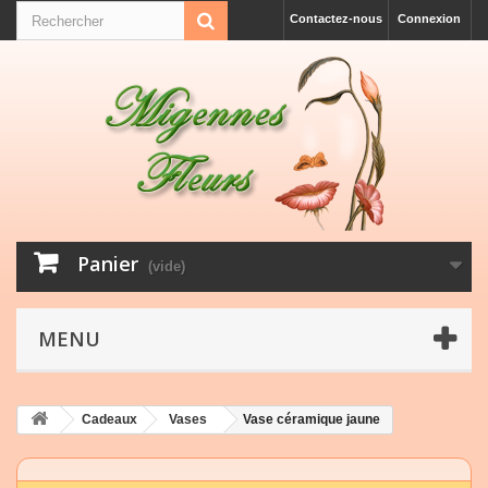
Contactez-nous
Connexion
Panier
(vide)
MENU
Cadeaux
Vases
Vase céramique jaune