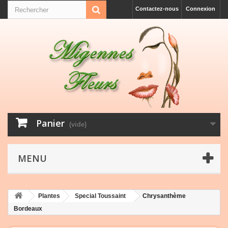
Contactez-nous
Connexion
Panier
(vide)
MENU
Plantes
Special Toussaint
Chrysanthème
Bordeaux